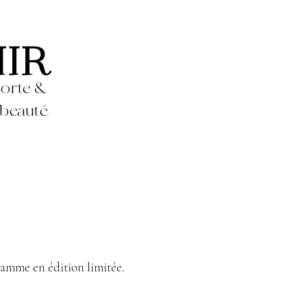
MIR
orte &
beauté
amme en édition limitée.